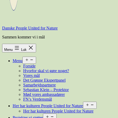
Danske People United for Nature
Sammen kommer vi i mål
Menu
Luk
Åbn
Menu
menu
Forside
Hvorfor skal vi gøre noget?
Vores mål
Det Grønne Ekspertpanel
Samarbejdspartnere
Sebastian Klein – Protektor
Mød vores ambassadører
FN’s Verdensmål
Åbn
Her har kulturen People United for Nature
menu
Her har kulturen People United for Nature
Åbn
Projekter vi støtter