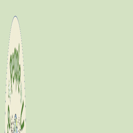
Fortsæt
til
indhold