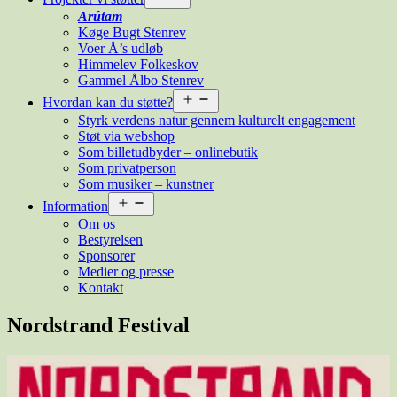
menu
Arútam
Køge Bugt Stenrev
Voer Å’s udløb
Himmelev Folkeskov
Gammel Ålbo Stenrev
Åbn
Hvordan kan du støtte?
menu
Styrk verdens natur gennem kulturelt engagement
Støt via webshop
Som billetudbyder – onlinebutik
Som privatperson
Som musiker – kunstner
Åbn
Information
menu
Om os
Bestyrelsen
Sponsorer
Medier og presse
Kontakt
Nordstrand Festival