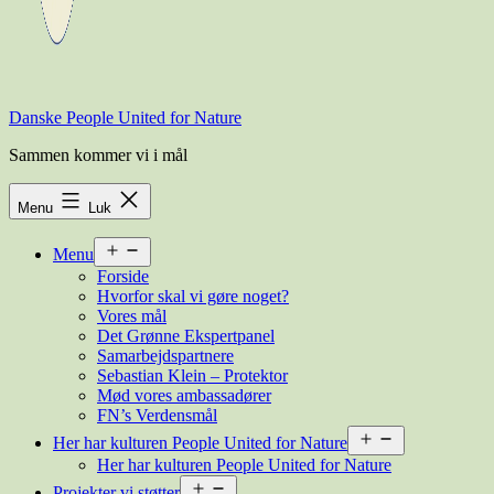
Danske People United for Nature
Sammen kommer vi i mål
Menu
Luk
Åbn
Menu
menu
Forside
Hvorfor skal vi gøre noget?
Vores mål
Det Grønne Ekspertpanel
Samarbejdspartnere
Sebastian Klein – Protektor
Mød vores ambassadører
FN’s Verdensmål
Åbn
Her har kulturen People United for Nature
menu
Her har kulturen People United for Nature
Åbn
Projekter vi støtter