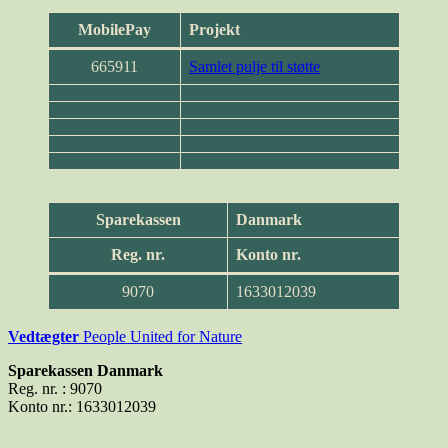
MobilePay
Projekt
665911
Samlet pulje til støtte
Sparekassen
Danmark
Reg. nr.
Konto nr.
9070
1633012039
Vedt
ægter
People United for Nature
Sparekassen Danmark
Reg. nr. : 9070
Konto nr.: 1633012039