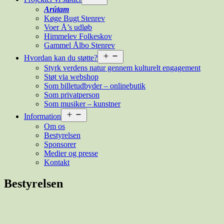
menu
Arútam
Køge Bugt Stenrev
Voer Å’s udløb
Himmelev Folkeskov
Gammel Ålbo Stenrev
Åbn
Hvordan kan du støtte?
menu
Styrk verdens natur gennem kulturelt engagement
Støt via webshop
Som billetudbyder – onlinebutik
Som privatperson
Som musiker – kunstner
Åbn
Information
menu
Om os
Bestyrelsen
Sponsorer
Medier og presse
Kontakt
Bestyrelsen