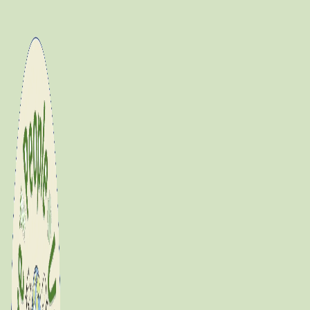
Fortsæt
til
indhold