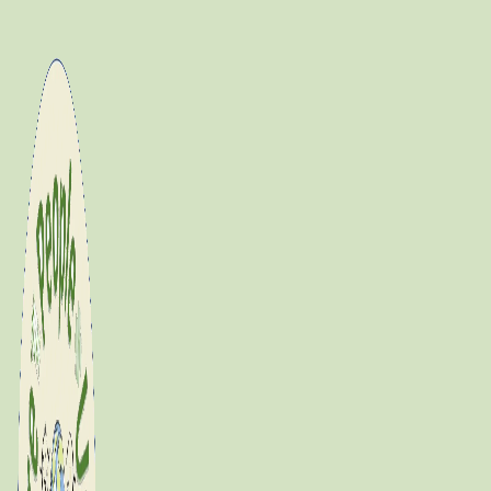
Fortsæt
til
indhold