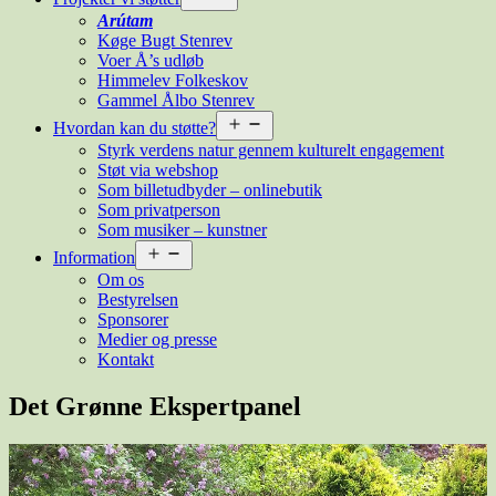
menu
Arútam
Køge Bugt Stenrev
Voer Å’s udløb
Himmelev Folkeskov
Gammel Ålbo Stenrev
Åbn
Hvordan kan du støtte?
menu
Styrk verdens natur gennem kulturelt engagement
Støt via webshop
Som billetudbyder – onlinebutik
Som privatperson
Som musiker – kunstner
Åbn
Information
menu
Om os
Bestyrelsen
Sponsorer
Medier og presse
Kontakt
Det Grønne Ekspertpanel