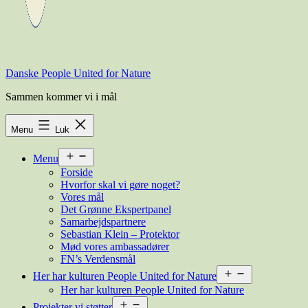
Danske People United for Nature
Sammen kommer vi i mål
Menu
Luk
Åbn
Menu
menu
Forside
Hvorfor skal vi gøre noget?
Vores mål
Det Grønne Ekspertpanel
Samarbejdspartnere
Sebastian Klein – Protektor
Mød vores ambassadører
FN’s Verdensmål
Åbn
Her har kulturen People United for Nature
menu
Her har kulturen People United for Nature
Åbn
Projekter vi støtter