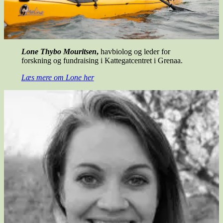
Lone Thybo Mouritsen
,
havbiolog
og leder for
forskning og fundraising i Kattegatcentret i Grenaa.
Læs mere om Lone her